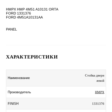
HMPX HMP 4M51 A10131 ORTA

FORD 1331376

FORD 4M51A10131AA

PANEL
ХАРАКТЕРИСТИКИ
Стойка двери
Наименование
левой
Производитель
HMPX
FINISH
1331376