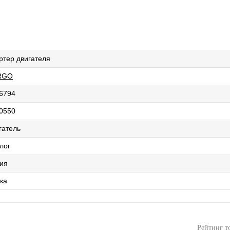
ртер двигателя
RGO
6794
0550
гатель
лог
ия
ка
Рейтинг т