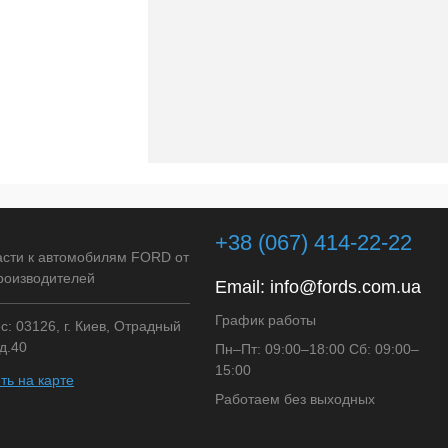
+38 (067) 414-22-22
асти к автомобилям FORD от
роизводителей
Email:
info@fords.com.ua
График работы
: 03126, г. Киев, Отрадный
д.40
Пн–Пт: 09:00–18:00 Сб: 09:00–
15:00
ть на карте
Работаем без выходных