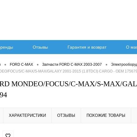
ренды
Отзывы
Гарантия и возврат
О ма
•
•
•
)
FORD C-MAX
Запчасти FORD C-MAX 2003-2007
Электрообору
EO/FOCUS/C-MAX/S-MAX/GALAXY 2001-2015 (1.8TDCI) CARGO - OEM 17567
ORD MONDEO/FOCUS/C-MAX/S-MAX/GALAX
94
ХАРАКТЕРИСТИКИ
ОТЗЫВЫ
ПОХОЖИЕ ТОВАРЫ