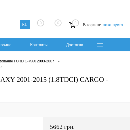
0
0
0
RU
пока пусто
В корзине
газине
Контакты
Доставка
•
дование FORD C-MAX 2003-2007
94
Y 2001-2015 (1.8TDCI) CARGO -
5662 грн.