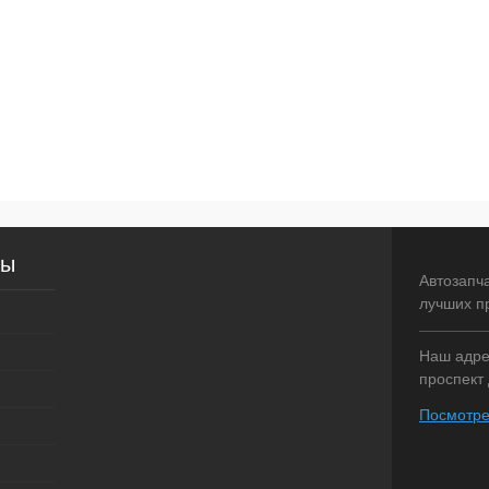
сы
Автозапч
лучших п
Наш адрес
проспект 
Посмотре