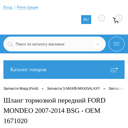
Вход
Регистрация
0
0
RU
Каталог товаров
•
•
Запчасти Форд (Ford)
Запчасти S-MAX/B-MAX/GALAXY
Запчасти S
Шланг тормозной передний FORD
MONDEO 2007-2014 BSG - OEM
1671020