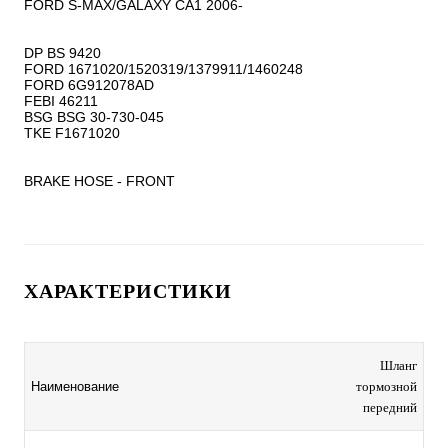
FORD S-MAX/GALAXY CA1 2006-

DP BS 9420

FORD 1671020/1520319/1379911/1460248

FORD 6G912078AD

FEBI 46211

BSG BSG 30-730-045

TKE F1671020

BRAKE HOSE - FRONT
ХАРАКТЕРИСТИКИ
Шланг
Наименование
тормозной
передний