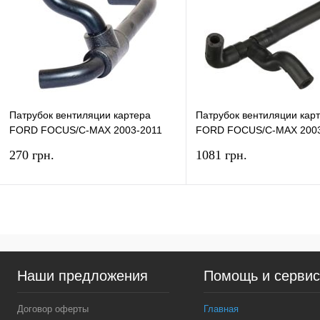
Патрубок вентиляции картера
Патрубок вентиляции кар
FORD FOCUS/C-MAX 2003-2011
FORD FOCUS/C-MAX 2003
(DOHC) ONKA
(DOHC) ORIGINAL
270 грн.
1081 грн.
В корзину
В ко
Купить в 1 клик
Сравнение
Купить в 1 клик
Сра
Наши предложения
Помощь и серви
В избранное
В наличии
В избранное
В н
Договор оферты
Главная