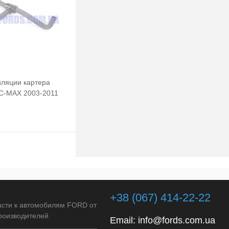
иляции картера
-MAX 2003-2011
ROUP
Подписаться
клик
Сравнение
+38 (067) 414-22-22
Недоступно
асти к автомобилям FORD от
роизводителей
Email:
info@fords.com.ua