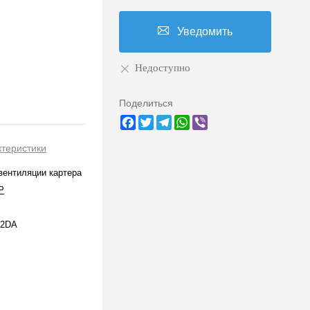
Уведомить
Недоступно
Поделиться
Facebook
Twitter
Telegram
WhatsApp
Viber
ктеристики
вентиляции картера
P
42DA