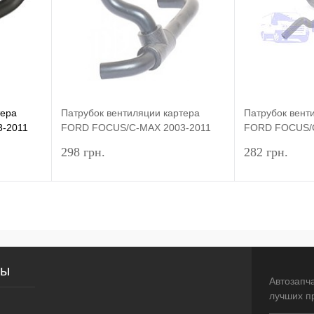
тера
Патрубок вентиляции картера
Патрубок вент
-2011
FORD FOCUS/C-MAX 2003-2011
FORD FOCUS/C
(DOHC) HMPX
(DOHC) DP G
298 грн.
282 грн.
рзину
Подписаться
внение
Купить в 1 клик
Сравнение
Купить в 1 
сы
аличии
В избранное
Недоступно
В избранное
Автозапч
лучших п