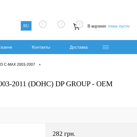
0
0
0
RU
пока пусто
В корзине
газине
Контакты
Доставка
•
RD C-MAX 2003-2007
003-2011 (DOHC) DP GROUP - OEM
282 грн.