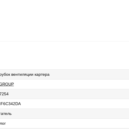
рубок вентиляции картера
 GROUP
7254
MF6C342DA
гатель
лог