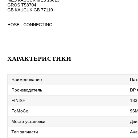
MES KAUCUK MES 16615

GROS T58704

GB KAUCUK GB 77110

HOSE - CONNECTING
ХАРАКТЕРИСТИКИ
Наименование
Пат
Производитель
DP
FINISH
133
FoMoCo
96
Место установки
Дви
Тип запчасти
Ана