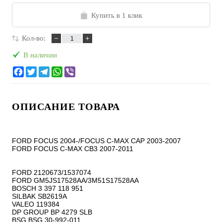
Купить в 1 клик
Кол-во:
В наличии
ОПИСАНИЕ ТОВАРА
FORD FOCUS 2004-/FOCUS C-MAX CAP 2003-2007

FORD FOCUS C-MAX CB3 2007-2011

FORD 2120673/1537074

FORD GM5JS17528AA/3M51S17528AA

BOSCH 3 397 118 951

SILBAK SB2619A

VALEO 119384

DP GROUP BP 4279 SLB

BSG BSG 30-992-011
