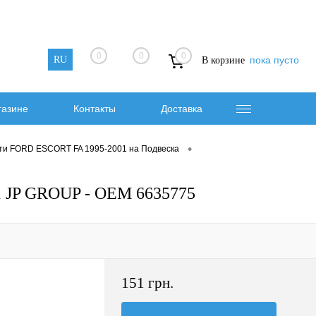
0
0
0
RU
пока пусто
В корзине
газине
Контакты
Доставка
•
ти FORD ESCORT FA 1995-2001 на Подвеска
1 JP GROUP - OEM 6635775
151 грн.