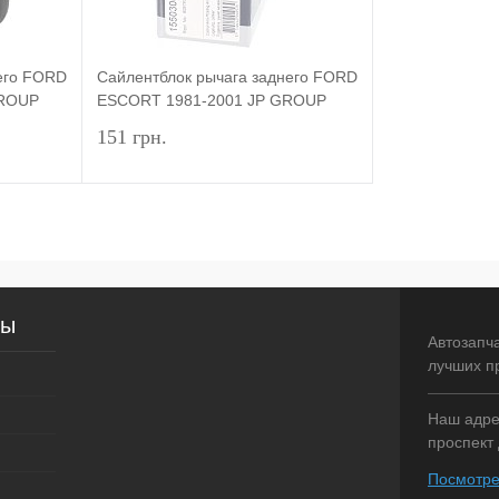
его FORD
Сайлентблок рычага заднего FORD
GROUP
ESCORT 1981-2001 JP GROUP
151 грн.
писаться
Подписаться
внение
Купить в 1 клик
Сравнение
сы
оступно
В избранное
Недоступно
Автозапч
лучших п
Наш адрес
проспект 
Посмотре