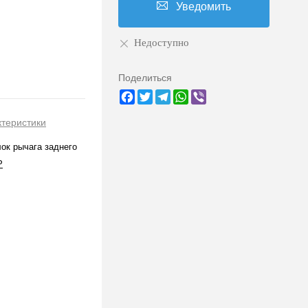
Уведомить
Недоступно
Поделиться
Facebook
Twitter
Telegram
WhatsApp
Viber
ктеристики
ок рычага заднего
P