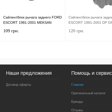
Сайлентблок рычага заднего FORD
Сайлентблок рычага задн
ESCORT 1981-2001 MEKSAN
ESCORT 1981-2001 DP 
109 грн.
120 грн.
В корзину
Под
Купить в 1 клик
Сравнение
Купить в 1 клик
Сра
Наши предложения
Помощь и серви
В избранное
В наличии
В избранное
Нед
Договор оферты
Главная
Оригинальный каталог
Бренды
Отзывы