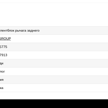
лентблок рычага заднего
 GROUP
5775
7913
ди
лог
ия
ка