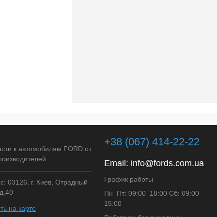
+38 (067) 414-22-22
асти к автомобилям FORD от
роизводителей
Email:
info@fords.com.ua
График работы
: 03126, г. Киев, Отрадный
д.40
Пн–Пт: 09:00–18:00 Сб: 09:00–
15:00
ть на карте