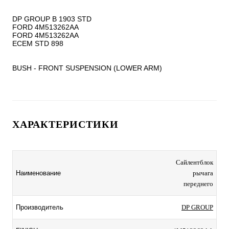
DP GROUP B 1903 STD

FORD 4M513262AA

FORD 4M513262AA

ECEM STD 898

BUSH - FRONT SUSPENSION (LOWER ARM)
ХАРАКТЕРИСТИКИ
Сайлентблок
Наименование
рычага
переднего
Производитель
DP GROUP