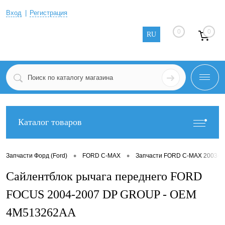
Вход
Регистрация
0
0
RU
Каталог товаров
•
•
Запчасти Форд (Ford)
FORD C-MAX
Запчасти FORD C-MAX 2003-2
Сайлентблок рычага переднего FORD
FOCUS 2004-2007 DP GROUP - OEM
4M513262AA