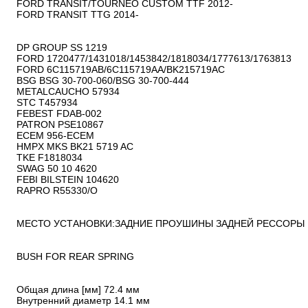
FORD TRANSIT/TOURNEO CUSTOM TTF 2012-

FORD TRANSIT TTG 2014-

DP GROUP SS 1219

FORD 1720477/1431018/1453842/1818034/1777613/1763813

FORD 6C115719AB/6C115719AA/BK215719AC

BSG BSG 30-700-060/BSG 30-700-444

METALCAUCHO 57934

STC T457934

FEBEST FDAB-002

PATRON PSE10867

ECEM 956-ECEM

HMPX MKS BK21 5719 AC

TKE F1818034

SWAG 50 10 4620

FEBI BILSTEIN 104620

RAPRO R55330/O

МЕСТО УСТАНОВКИ:ЗАДНИЕ ПРОУШИНЫ ЗАДНЕЙ РЕССОРЫ

BUSH FOR REAR SPRING 

Общая длина [мм] 72.4 мм 

Внутренний диаметр 14.1 мм 
