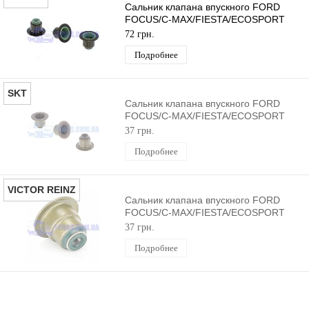
Сальник клапана впускного FORD
FOCUS/C-MAX/FIESTA/ECOSPORT
1995-2019 (1.25/1.4/1.6) ELRING
72 грн.
Подробнее
SKT
Сальник клапана впускного FORD
FOCUS/C-MAX/FIESTA/ECOSPORT
1995-2019 (1.25/1.4/1.6) SKT
37 грн.
Подробнее
VICTOR REINZ
Сальник клапана впускного FORD
FOCUS/C-MAX/FIESTA/ECOSPORT
1995-2019 (1.25/1.4/1.6) VICTOR
37 грн.
REINZ
Подробнее