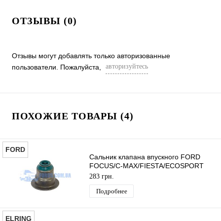
ОТЗЫВЫ (0)
Отзывы могут добавлять только авторизованные
авторизуйтесь
пользователи. Пожалуйста,
ПОХОЖИЕ ТОВАРЫ (4)
FORD
Сальник клапана впускного FORD
FOCUS/C-MAX/FIESTA/ECOSPORT
1995-2019 (1.25/1.4/1.6) ORIGINAL
283 грн.
Подробнее
ELRING