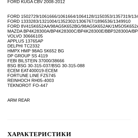
FORD KUGA CBV 2008-2012

FORD 1502729/1061666/1061664/1064128/1150353/1357319/134
FORD 1333283/1321004/1352302/1306767/1896536/1349910

FORD 8V415K652AA/98AG5K652BG/98AG5K652AK/1M5O5K652A
MAZDA BP4K28300A/BP4K28300C/BP4K28300E/BBP328300A/BP
VOLVO 30666105

APPLUS 13765AP

DELPHI TC2332

HMPX HMP 98AG 5K652 BG

DP GROUP SS 4119

FEBI BILSTEIN 37000/38666

BSG BSG 30-315-037/BSG 30-315-088

ECEM EAT400019-ECEM

FORTUNE LINE FZ5745

REINHOCH RH05-4003

TEKNOROT FO-447

ARM REAR 
ХАРАКТЕРИСТИКИ