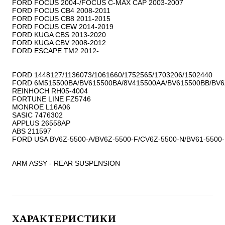
FORD FOCUS 2004-/FOCUS C-MAX CAP 2003-2007

FORD FOCUS CB4 2008-2011

FORD FOCUS CB8 2011-2015

FORD FOCUS CEW 2014-2019

FORD KUGA CBS 2013-2020

FORD KUGA CBV 2008-2012

FORD ESCAPE TM2 2012-

FORD 1448127/1136073/1061660/1752565/1703206/1502440

FORD 6M515500BA/BV615500BA/8V415500AA/BV615500BB/BV6
REINHOCH RH05-4004

FORTUNE LINE FZ5746

MONROE L16A06

SASIC 7476302

APPLUS 26558AP

ABS 211597

FORD USA BV6Z-5500-A/BV6Z-5500-F/CV6Z-5500-N/BV61-5500-
ARM ASSY - REAR SUSPENSION
ХАРАКТЕРИСТИКИ