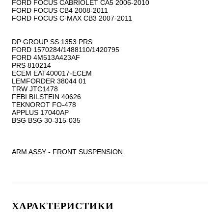
FORD FOCUS CABRIOLET CA5 2006-2010

FORD FOCUS CB4 2008-2011

FORD FOCUS C-MAX CB3 2007-2011

DP GROUP SS 1353 PRS

FORD 1570284/1488110/1420795

FORD 4M513A423AF

PRS 810214

ECEM EAT400017-ECEM

LEMFORDER 38044 01

TRW JTC1478

FEBI BILSTEIN 40626

TEKNOROT FO-478

APPLUS 17040AP

BSG BSG 30-315-035

ARM ASSY - FRONT SUSPENSION
ХАРАКТЕРИСТИКИ