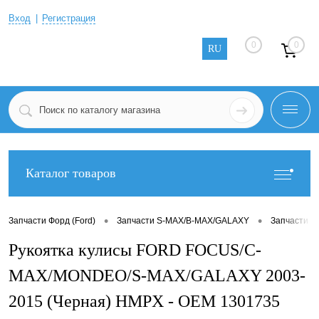
Вход
Регистрация
0
0
RU
Каталог товаров
•
•
Запчасти Форд (Ford)
Запчасти S-MAX/B-MAX/GALAXY
Запчасти S
Рукоятка кулисы FORD FOCUS/C-
MAX/MONDEO/S-MAX/GALAXY 2003-
2015 (Черная) HMPX - OEM 1301735