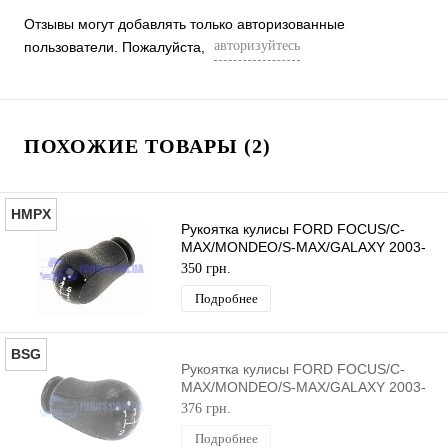
Отзывы могут добавлять только авторизованные
авторизуйтесь
пользователи. Пожалуйста,
ПОХОЖИЕ ТОВАРЫ (2)
HMPX
Рукоятка кулисы FORD FOCUS/C-
MAX/MONDEO/S-MAX/GALAXY 2003-
2015 (Черная) HMPX
350 грн.
Подробнее
BSG
Рукоятка кулисы FORD FOCUS/C-
MAX/MONDEO/S-MAX/GALAXY 2003-
2015 (Черная) BSG
376 грн.
Подробнее