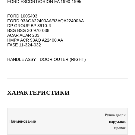
FORD ESCORT/ORION EA 1990-1995

FORD 1005493

FORD 93AGA22400AA/93AQA22400AA

DP GROUP BP 3910-R

BSG BSG 30-970-038

ACAR ACAR 203

HMPX ACR 93AQ A22400 AA

FASE 11-324-032

HANDLE ASSY - DOOR OUTER (RIGHT)
ХАРАКТЕРИСТИКИ
Ручка двери
Наименование
наружная
правая