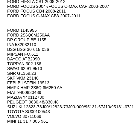
FORD FIESTA CB1 2008-2012

FORD FOCUS 2004-/FOCUS C-MAX CAP 2003-2007

FORD FOCUS CB4 2008-2011

FORD FOCUS C-MAX CB3 2007-2011

FORD 1145955

FORD 2S6Q6M250AA

DP GROUP BE 1155

INA 532032110

BSG BSG 30-615-036

MIPSAN FO.611

DAYCO ATB2090

TOPRAN 302 156

SWAG 62 91 9513

SNR GE359.23

SKF VKM 23140

FEBI BILSTEIN 19513

HMPX HMP 2S6Q 6M250 AA

FIAT 9400830489

MAZDA Y40112730

PEUGEOT 0830.48/830.48

SUZUKI 12823-73J00/12823-73J00-000/95131-67J10/95131-67J1
TOYOTA SU00100543

VOLVO 30711069

MINI 11 31 7 805 961
