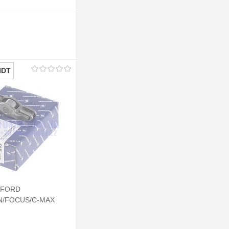
IDT
а FORD
N/FOCUS/C-MAX
CI) KOLBENSCHMIDT