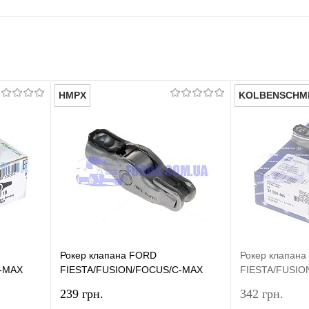
HMPX
KOLBENSCHM
Рокер клапана FORD
Рокер клапан
-MAX
FIESTA/FUSION/FOCUS/C-MAX
FIESTA/FUSIO
2001- (1.6TDCI) HMPX
2001- (1.6TD
239 грн.
342 грн.