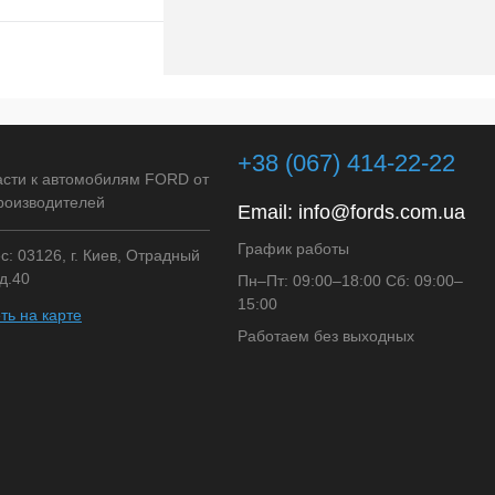
Подписаться
клик
Сравнение
+38 (067) 414-22-22
Недоступно
асти к автомобилям FORD от
роизводителей
Email:
info@fords.com.ua
График работы
: 03126, г. Киев, Отрадный
д.40
Пн–Пт: 09:00–18:00 Сб: 09:00–
15:00
ть на карте
Работаем без выходных