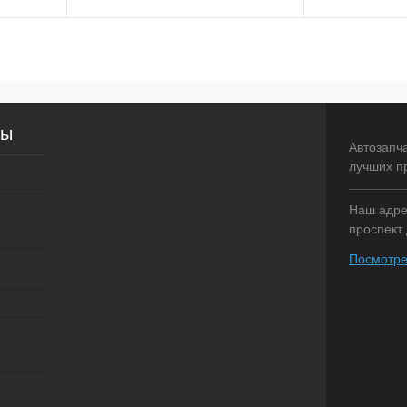
рзину
В корзину
внение
Купить в 1 клик
Сравнение
Купить в 1 
сы
аличии
В избранное
В наличии
В избранное
Автозапч
лучших п
Наш адрес
проспект 
Посмотре