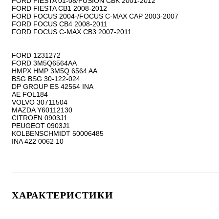
FORD FIESTA 01-08/FUSION CBK 2001-2012

FORD FIESTA CB1 2008-2012

FORD FOCUS 2004-/FOCUS C-MAX CAP 2003-2007

FORD FOCUS CB4 2008-2011

FORD FOCUS C-MAX CB3 2007-2011

FORD 1231272

FORD 3M5Q6564AA

HMPX HMP 3M5Q 6564 AA

BSG BSG 30-122-024

DP GROUP ES 42564 INA

AE FOL184

VOLVO 30711504

MAZDA Y60112130

CITROEN 0903J1

PEUGEOT 0903J1

KOLBENSCHMIDT 50006485

ХАРАКТЕРИСТИКИ