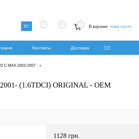
0
0
0
RU
пока пусто
В корзине
газине
Контакты
Доставка
•
RD C-MAX 2003-2007
001- (1.6TDCI) ORIGINAL - OEM
1128 грн.