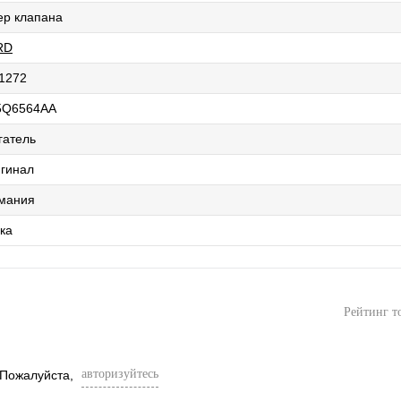
ер клапана
RD
1272
5Q6564AA
гатель
гинал
мания
ка
Рейтинг т
авторизуйтесь
 Пожалуйста,