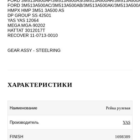
FORD 3M513A500AP/3M513A500AS/3M513A500AR/3M513A500A
FORD 3M513A500AC/3M513A500AB/3M513A500AK/3M513A500A
HMPX HMP 3M51 3A500 AS

DP GROUP SS 42501

YAS YAS 12064

MEGA MGA-90202

HATTAT 3012017T

RECOVER 11-0713-0010

GEAR ASSY - STEELRING
ХАРАКТЕРИСТИКИ
Наименование
Рейка рулевая
Производитель
YAS
FINISH
1698389