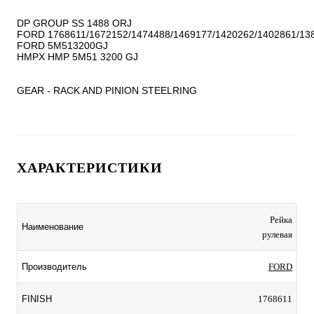
DP GROUP SS 1488 ORJ

FORD 1768611/1672152/1474488/1469177/1420262/1402861/138
FORD 5M513200GJ

HMPX HMP 5M51 3200 GJ

GEAR - RACK AND PINION STEELRING
ХАРАКТЕРИСТИКИ
Рейка
Наименование
рулевая
Производитель
FORD
FINISH
1768611