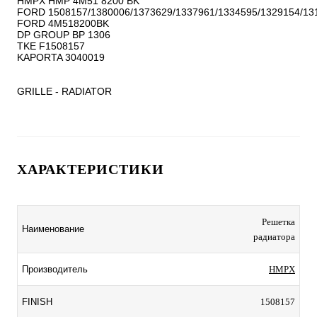
HMPX HMP 4M51 8200 BK

FORD 1508157/1380006/1373629/1337961/1334595/1329154/131
FORD 4M518200BK

DP GROUP BP 1306

TKE F1508157

KAPORTA 3040019

GRILLE - RADIATOR
ХАРАКТЕРИСТИКИ
Решетка
Наименование
радиатора
Производитель
HMPX
FINISH
1508157