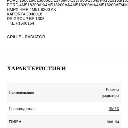
FORD 1508154/1380005/1373648/1337960/1334594/1329153/131
FORD 4M518200AK/4M518200AJ/4M518200AH/4M518200AE/4M
HMPX HMP 4M51 8200 AK

KAPORTA 3040018

DP GROUP BP 1305

TKE F1508154

GRILLE - RADIATOR
ХАРАКТЕРИСТИКИ
Решетка
Наименование
радиатора
Производитель
HMPX
FINISH
1508154