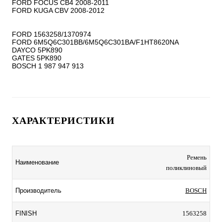
FORD FOCUS CB4 2008-2011

FORD KUGA CBV 2008-2012

FORD 1563258/1370974

FORD 6M5Q6C301BB/6M5Q6C301BA/F1HT8620NA

DAYCO 5PK890

GATES 5PK890

ХАРАКТЕРИСТИКИ
Ремень
Наименование
поликлиновый
Производитель
BOSCH
FINISH
1563258