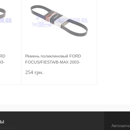
ORD
Ремень поликлиновый FORD
03-
FOCUS/FIESTA/B-MAX 2003-
(6PK976
254 грн.
)
1.6TDCI/1.4TDCI/1.5SOHC) GATES
писаться
Подписаться
внение
Купить в 1 клик
Сравнение
сы
оступно
В избранное
Недоступно
Автозапч