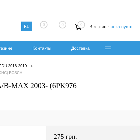
0
0
0
RU
пока пусто
В корзине
газине
Контакты
Доставка
•
 CDU 2016-2019
5SOHC) BOSCH
A/B-MAX 2003- (6PK976
275 грн.