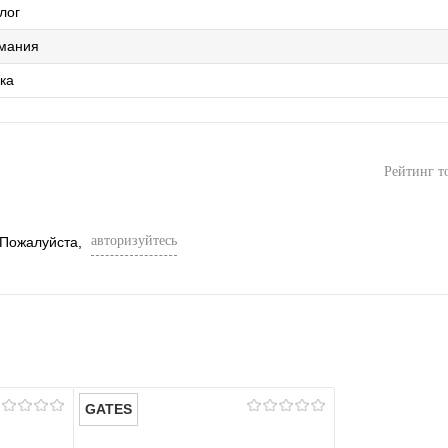
лог
мания
ка
Рейтинг т
авторизуйтесь
 Пожалуйста,
GATES