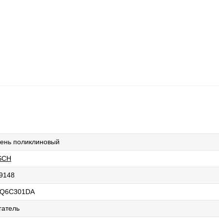
ень поликлиновый
SCH
9148
6Q6C301DA
гатель