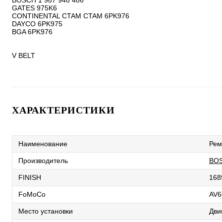
BOSCH 1 987 948 486

GATES 975K6

CONTINENTAL CTAM CTAM 6PK976

DAYCO 6PK975

BGA 6PK976

V BELT
ХАРАКТЕРИСТИКИ
Наименование
Рем
Производитель
BO
FINISH
168
FoMoCo
AV
Место установки
Дви