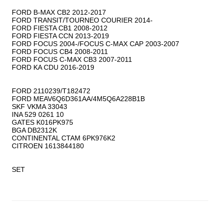
FORD B-MAX CB2 2012-2017

FORD TRANSIT/TOURNEO COURIER 2014-

FORD FIESTA CB1 2008-2012

FORD FIESTA CCN 2013-2019

FORD FOCUS 2004-/FOCUS C-MAX CAP 2003-2007

FORD FOCUS CB4 2008-2011

FORD FOCUS C-MAX CB3 2007-2011

FORD KA CDU 2016-2019

FORD 2110239/T182472

FORD MEAV6Q6D361AA/4M5Q6A228B1B

SKF VKMA 33043

INA 529 0261 10

GATES K016PK975

BGA DB2312K

CONTINENTAL CTAM 6PK976K2

CITROEN 1613844180

SET