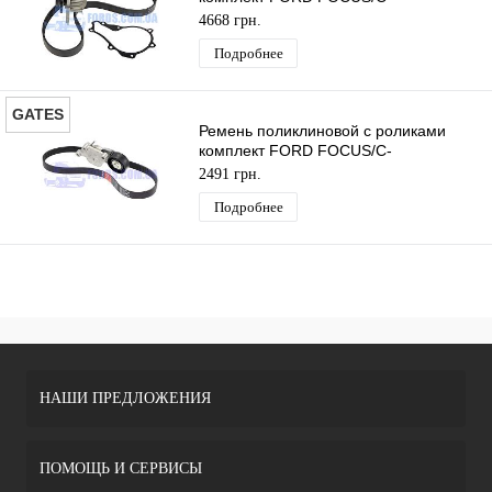
MAX/FIESTA/COURIER/B-MAX
4668 грн.
(1.6TDCI) CITROEN
Подробнее
GATES
Ремень поликлиновой с роликами
комплект FORD FOCUS/C-
MAX/FIESTA/COURIER/B-MAX
2491 грн.
(1.6TDCI) GATES
Подробнее
НАШИ ПРЕДЛОЖЕНИЯ
ПОМОЩЬ И СЕРВИСЫ