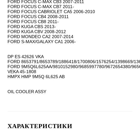
FORD FOCUS C-MAX CB3 2007-2011

FORD FOCUS C-MAX CB7 2011-

FORD FOCUS CABRIOLET CA5 2006-2010

FORD FOCUS CB4 2008-2011

FORD FOCUS CB8 2011-

FORD KUGA CBS 2013-

FORD KUGA CBV 2008-2012

FORD MONDEO CA2 2007-2014

FORD S-MAX/GALAXY CA1 2006-

DP ES 42626 VKA

FORD 8653791/8653789/1886418/1700806/1576254/1398669/136
FORD 9M5Q6L625AA/9810152980/9685997780/9672654380/96
VEKA 45-1808

HMPX HMP 9M5Q 6L625 AB

OIL COOLER ASSY
ХАРАКТЕРИСТИКИ