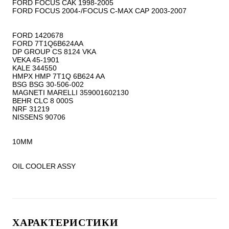
FORD FOCUS CAK 1998-2005

FORD FOCUS 2004-/FOCUS C-MAX CAP 2003-2007

FORD 1420678

FORD 7T1Q6B624AA

DP GROUP CS 8124 VKA

VEKA 45-1901

KALE 344550

HMPX HMP 7T1Q 6B624 AA

BSG BSG 30-506-002

MAGNETI MARELLI 359001602130

BEHR CLC 8 000S

NRF 31219

NISSENS 90706

10MM

OIL COOLER ASSY
ХАРАКТЕРИСТИКИ