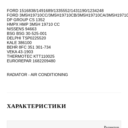
FORD 1516838/1491689/1335552/1431190/1234248

FORD 3M5H19710CC/3M5H19710CB/3M5H19710CA/3M5H19710
DP GROUP CS 1352

HMPX HMP 3M5H 19710 CC

NISSENS 94663

BSG BSG 30-525-001

DELPHI TSP0225520

KALE 386100

BEHR 8FC 351 301-734

VEKA 43-1903

THERMOTEC KTT110025

EUROREPAR 1682209480

RADIATOR - AIR CONDITIONING
ХАРАКТЕРИСТИКИ
Радиатор