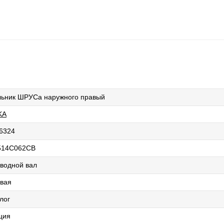
ьник ШРУСа наружного правый
KA
6324
514C062CB
водной вал
вая
лог
ция