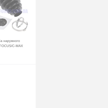
а наружного
 FOCUS/C-MAX
38/86MM) BSG
Подписаться
клик
Сравнение
Недоступно