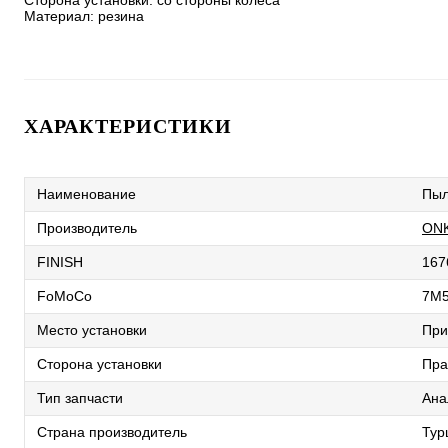
Сторона установки: со стороны колеса

Материал: резина
ХАРАКТЕРИСТИКИ
Наименование
Пыл
Производитель
ON
FINISH
167
FoMoCo
7M
Место установки
При
Сторона установки
Пра
Тип запчасти
Ана
Страна производитель
Тур