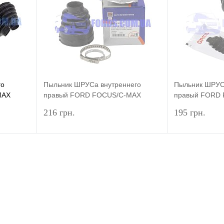
го
Пыльник ШРУСа внутреннего
Пыльник ШРУС
MAX
правый FORD FOCUS/C-MAX
правый FORD
RIGNAL
2003-2011 (Ø35/70MM) DP GROUP
2003-2011 (Ø
216 грн.
195 грн.
рзину
Подписаться
внение
Купить в 1 клик
Сравнение
Купить в 1 
аличии
В избранное
Недоступно
В избранное