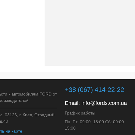
+38 (067) 414-22-22
асти к автомобилям FORD от
роизводителей
Email:
info@fords.com.ua
График работы
: 03126, г. Киев, Отрадный
д.40
Пн–Пт: 09:00–18:00 Сб: 09:00–
15:00
ть на карте