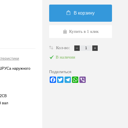
В корзину
Купить в 1 клик
Кол-во:
В наличии
ктеристики
ШРУСа наружного
Поделиться
Facebook
Twitter
Telegram
WhatsApp
Viber
62CB
й вал