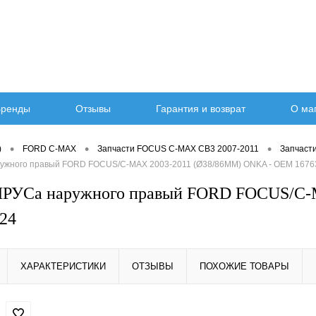
ренды
Отзывы
Гарантия и возврат
О ма
•
•
•
)
FORD C-MAX
Запчасти FOCUS C-MAX CB3 2007-2011
Запчаст
ужного правый FORD FOCUS/C-MAX 2003-2011 (Ø38/86MM) ONKA - OEM 1676
РУСа наружного правый FORD FOCUS/C-
24
ХАРАКТЕРИСТИКИ
ОТЗЫВЫ
ПОХОЖИЕ ТОВАРЫ