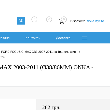
0
0
0
RU
пока пусто
В корзине
газине
Контакты
Доставка
•
и FORD FOCUS C-MAX CB3 2007-2011 на Трансмиссия
324
MAX 2003-2011 (Ø38/86MM) ONKA -
282 грн.