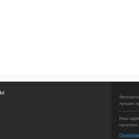
сы
Автозапч
лучших п
Наш адрес
проспект 
Посмотре