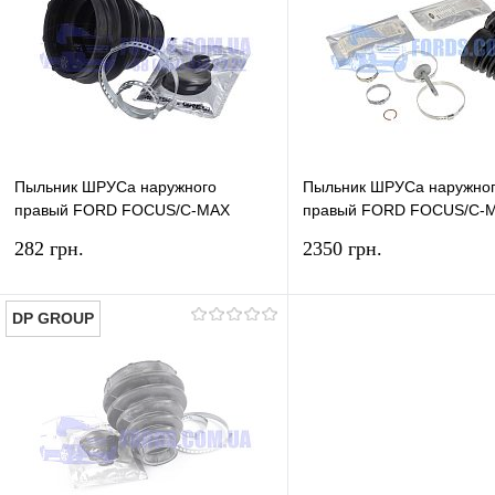
Пыльник ШРУСа наружного
Пыльник ШРУСа наружно
правый FORD FOCUS/C-MAX
правый FORD FOCUS/C-
2003-2011 (Ø38/86MM) ONKA
2003-2011 (Ø38/86MM) O
282 грн.
2350 грн.
DP GROUP
В корзину
В ко
Купить в 1 клик
Сравнение
Купить в 1 клик
Сра
В избранное
В наличии
В избранное
В н