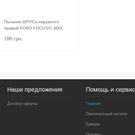
Пыльник ШРУСа наружного
правый FORD FOCUS/C-MAX
2003-2011 (Ø38/86MM) DP GROUP
188 грн.
Подписаться
Купить в 1 клик
Сравнение
Наши предложения
Помощь и серви
В избранное
Недоступно
Договор оферты
Главная
Оригинальный каталог
Бренды
Отзывы