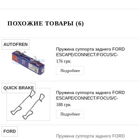
ПОХОЖИЕ ТОВАРЫ (6)
AUTOFREN
Пружина суппорта заднего FORD
ESCAPE/CONNECT/FOCUS/C-
MAX/KUGA 2002- (К-КТ 2ШТ)
176 грн.
AUTOFREN
Подробнее
QUICK BRAKE
Пружина суппорта заднего FORD
ESCAPE/CONNECT/FOCUS/C-
MAX/KUGA 2002- (К-КТ 2ШТ) QUICK
188 грн.
BRAKE
Подробнее
FORD
Пружина суппорта заднего FORD