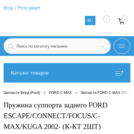
Вход
Регистрация
0
0
RU
Каталог товаров
•
•
Запчасти Форд (Ford)
FORD C-MAX
Запчасти FORD C-MAX 2003-2
Пружина суппорта заднего FORD
ESCAPE/CONNECT/FOCUS/C-
MAX/KUGA 2002- (К-КТ 2ШТ)