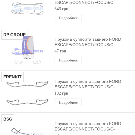
ESCAPE/CONNECT/FOCUS/C-
MAX/KUGA 2002- (К-КТ 2ШТ)
846 грн.
ORIGINAL
Подробнее
DP GROUP
Пружина суппорта заднего FORD
ESCAPE/CONNECT/FOCUS/C-
MAX/KUGA 2002- (1ШТ) DP GROUP
47 грн.
Подробнее
FRENKIT
Пружина суппорта заднего FORD
ESCAPE/CONNECT/FOCUS/C-
MAX/KUGA 2002- (К-КТ 2ШТ)
102 грн.
FRENKIT
Подробнее
BSG
Пружина суппорта заднего FORD
ESCAPE/CONNECT/FOCUS/C-
MAX/KUGA 2002- (1ШТ) BSG