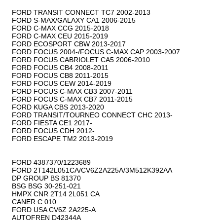
FORD TRANSIT CONNECT TC7 2002-2013

FORD S-MAX/GALAXY CA1 2006-2015

FORD C-MAX CCG 2015-2018

FORD C-MAX CEU 2015-2019

FORD ECOSPORT CBW 2013-2017

FORD FOCUS 2004-/FOCUS C-MAX CAP 2003-2007

FORD FOCUS CABRIOLET CA5 2006-2010

FORD FOCUS CB4 2008-2011

FORD FOCUS CB8 2011-2015

FORD FOCUS CEW 2014-2019

FORD FOCUS C-MAX CB3 2007-2011

FORD FOCUS C-MAX CB7 2011-2015

FORD KUGA CBS 2013-2020

FORD TRANSIT/TOURNEO CONNECT CHC 2013-

FORD FIESTA CE1 2017-

FORD FOCUS CDH 2012-

FORD ESCAPE TM2 2013-2019

FORD 4387370/1223689

FORD 2T142L051CA/CV6Z2A225A/3M512K392AA

DP GROUP BS 81370

BSG BSG 30-251-021

HMPX CNR 2T14 2L051 CA

CANER C 010

FORD USA CV6Z 2A225-A

AUTOFREN D42344A
