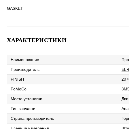
GASKET
ХАРАКТЕРИСТИКИ
Наименование
Про
Производитель
ELR
FINISH
207
FoMoCo
3M
Место установки
Дви
Тип запчасти
Ана
Страна производитель
Гер
Еденица измерения
Шту