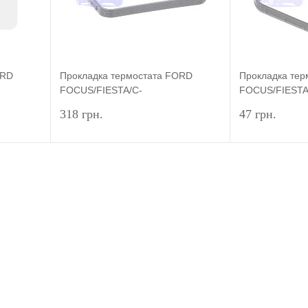
ORD
Прокладка термостата FORD
Прокладка те
FOCUS/FIESTA/C-
FOCUS/FIESTA
ING
MAX/MONDEO/KUGA ORIGINAL
MAX/MONDEO
318 грн.
47 грн.
писаться
Подписаться
внение
Купить в 1 клик
Сравнение
Купить в 1 
оступно
В избранное
Недоступно
В избранное