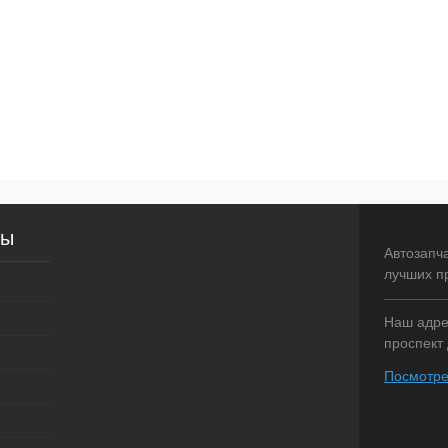
сы
Автозапч
лучших п
Наш адрес
проспект 
Посмотре