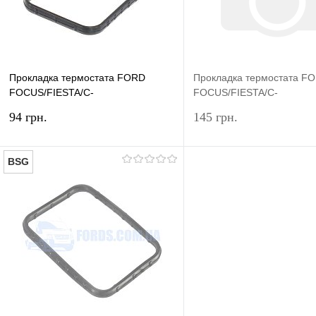
Прокладка термостата FORD
Прокладка термостата F
FOCUS/FIESTA/C-
FOCUS/FIESTA/C-
MAX/MONDEO/KUGA IBRAS
MAX/MONDEO/KUGA ELR
94 грн.
145 грн.
BSG
В корзину
Под
Купить в 1 клик
Сравнение
Купить в 1 клик
Сра
В избранное
В наличии
В избранное
Нед