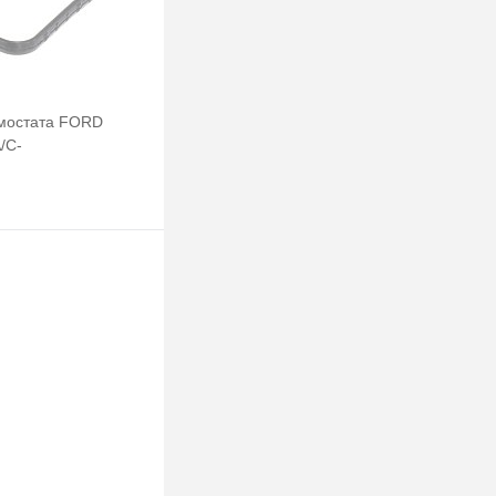
рмостата FORD
/C-
/KUGA HMPX
Подписаться
клик
Сравнение
Недоступно