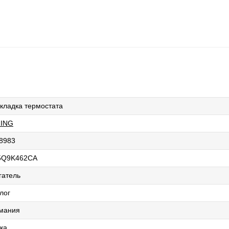
кладка термостата
ING
8983
5Q9K462CA
гатель
лог
мания
ка