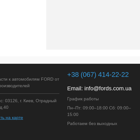
+38 (067) 414-22-22
асти к автомобилям FORD от
роизводителей
Email:
info@fords.com.ua
График работы
: 03126, г. Киев, Отрадный
д.40
Пн–Пт: 09:00–18:00 Сб: 09:00–
15:00
ть на карте
Работаем без выходных