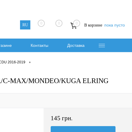
0
0
0
RU
пока пусто
В корзине
газине
Контакты
Доставка
•
 CDU 2016-2019
ESTA/C-MAX/MONDEO/KUGA ELRING
145 грн.