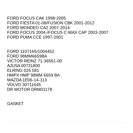
FORD FOCUS CAK 1998-2005

FORD FIESTA 01-08/FUSION CBK 2001-2012

FORD MONDEO CA2 2007-2014

FORD FOCUS 2004-/FOCUS C-MAX CAP 2003-2007

FORD PUMA CCE 1997-2001

FORD 1107165/1004452

FORD 98MM6659BA

VICTOR REINZ 71-36561-00

AJUSA 00731800

ELRING 025.581

HMPX HMP 98MM 6659 BA

MAZDA 1E06-14-113

VOLVO 30711645

DR MOTOR DRM01178

GASKET