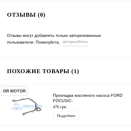
ОТЗЫВЫ (0)
Отзывы могут добавлять только авторизованные
авторизуйтесь
пользователи. Пожалуйста,
ПОХОЖИЕ ТОВАРЫ (1)
DR MOTOR
Прокладка масляного насоса FORD
FOCUS/C-
MAX/FIESTA/FUSION/MONDEO 2003-
476 грн.
2012 (1.25/1.4/1.6) DR MOTOR
Подробнее