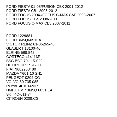
FORD FIESTA 01-08/FUSION CBK 2001-2012

FORD FIESTA CB1 2008-2012

FORD FOCUS 2004-/FOCUS C-MAX CAP 2003-2007

FORD FOCUS CB4 2008-2011

FORD FOCUS C-MAX CB3 2007-2011

FORD 1229881

FORD 3M5Q6051EA

VICTOR REINZ 61-36265-40

GLASER H18130-40

ELRING 569.842

CORTECO 414116P

BSG BSG 70-115-029

DP GROUP ES 4209

FIAT 9682253480

MAZDA Y601-10-2H1

PEUGEOT 0209.CG

VOLVO 30 735 085

ROYAL 461014MLS

HMPX HMP 3M5Q 6051 EA

SKT 4C-011-74
