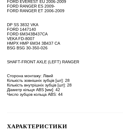
FORD EVEREST EU 2006-2009

FORD RANGER ES 2009-

FORD RANGER ET 2006-2009

DP SS 3832 VKA

FORD 1447140

FORD 6M343B437CA

VEKA FD-8007

HMPX HMP 6M34 3B437 CA

BSG BSG 30-350-026

SHAFT-FRONT AXLE (LEFT) RANGER

Сторона монтажу: Лівий

Кількість зовнішніх зубців [шт]: 28

Кількість внутрішніх зубців [шт]: 28

Діаметр кільця ABS [мм]: 42

Число зубцов кольца ABS: 44
ХАРАКТЕРИСТИКИ