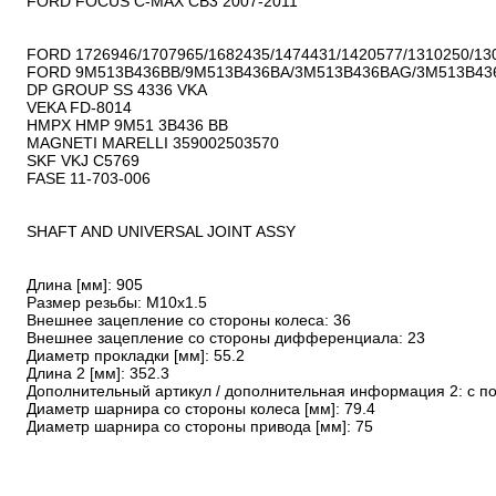
FORD FOCUS C-MAX CB3 2007-2011

FORD 1726946/1707965/1682435/1474431/1420577/1310250/130
FORD 9M513B436BB/9M513B436BA/3M513B436BAG/3M513B43
DP GROUP SS 4336 VKA

VEKA FD-8014

HMPX HMP 9M51 3B436 BB

MAGNETI MARELLI 359002503570

SKF VKJ C5769

FASE 11-703-006

SHAFT AND UNIVERSAL JOINT ASSY

Длина [мм]: 905

Размер резьбы: M10x1.5

Внешнее зацепление со стороны колеса: 36

Внешнее зацепление со стороны дифференциала: 23

Диаметр прокладки [мм]: 55.2

Длина 2 [мм]: 352.3

Дополнительный артикул / дополнительная информация 2: с п
Диаметр шарнира со стороны колеса [мм]: 79.4

Диаметр шарнира со стороны привода [мм]: 75