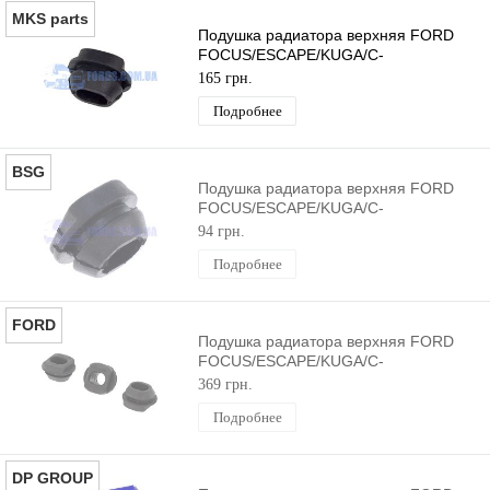
MKS parts
Подушка радиатора верхняя FORD
FOCUS/ESCAPE/KUGA/C-
MAX/FIESTA/CONNECT/COURIER
165 грн.
2005- MEKSAN
Подробнее
BSG
Подушка радиатора верхняя FORD
FOCUS/ESCAPE/KUGA/C-
MAX/FIESTA/CONNECT/COURIER
94 грн.
2005- BSG
Подробнее
FORD
Подушка радиатора верхняя FORD
FOCUS/ESCAPE/KUGA/C-
MAX/FIESTA/CONNECT/COURIER
369 грн.
2005- ORIGINAL
Подробнее
DP GROUP