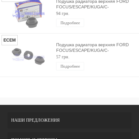
Подушка радиатора верхняя FORD
FOCUS/ESCAPE/KUGA/C-
MAX/FIESTA/CONNECT/COURIER
94 грн.
2005- DP GROUP
Подробнее
ECEM
Подушка радиатора верхняя FORD
FOCUS/ESCAPE/KUGA/C-
MAX/FIESTA/CONNECT/COURIER
57 грн.
2005- ECEM
Подробнее
НАШИ ПРЕДЛОЖЕНИЯ