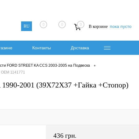
0
0
0
RU
пока пусто
В корзине
газине
Контакты
Доставка
•
сти FORD STREET KA CCS 2003-2005 на Подвеска
- OEM 1141771
1990-2001 (39X72X37 +Гайка +Стопор)
436 грн.