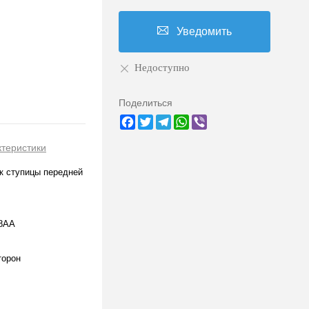
Уведомить
Недоступно
Поделиться
Facebook
Twitter
Telegram
WhatsApp
Viber
ктеристики
к ступицы передней
8AA
торон