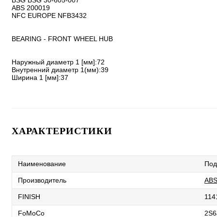
BSG BSG 30-605-007

ABS 200019

NFC EUROPE NFB3432

BEARING - FRONT WHEEL HUB

Наружный диаметр 1 [мм]:72

Внутренний диаметр 1(мм):39

Ширина 1 [мм]:37
ХАРАКТЕРИСТИКИ
Наименование
Под
Производитель
AB
FINISH
114
FoMoCo
2S6