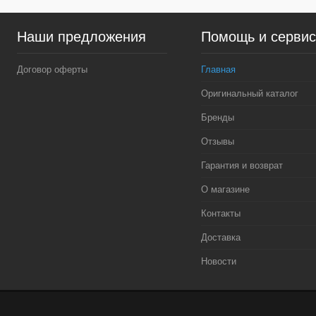
Купить в 1 клик
Сравнение
Купить в 1 клик
Сра
Наши предложения
Помощь и серви
В избранное
В наличии
В избранное
В н
Договор оферты
Главная
Оригинальный каталог
Бренды
Отзывы
Гарантия и возврат
О магазине
Контакты
Доставка
Новости