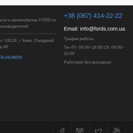
клик
Сравнение
+38 (067) 414-22-22
Недоступно
асти к автомобилям FORD от
роизводителей
Email:
info@fords.com.ua
График работы
: 03126, г. Киев, Отрадный
д.40
Пн–Пт: 09:00–18:00 Сб: 09:00–
15:00
ть на карте
Работаем без выходных