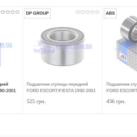
DP GROUP
ABS
дней
Подшипник ступицы передней
Подшипник ст
90-2001
FORD ESCORT/FIESTA 1990-2001
FORD ESCORT/
р) NFC
(39X72X37) DP GROUP
(39X72X37 +Га
525 грн.
436 грн.
рзину
Подписаться