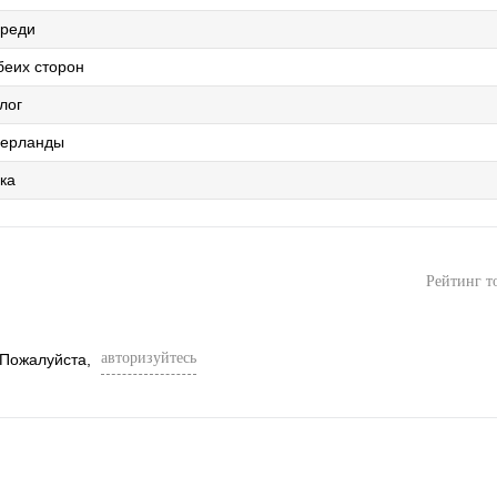
реди
беих сторон
лог
ерланды
ка
Рейтинг т
авторизуйтесь
 Пожалуйста,