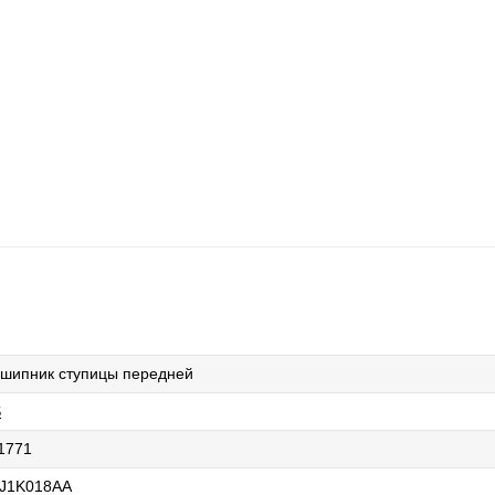
шипник ступицы передней
S
1771
J1K018AA