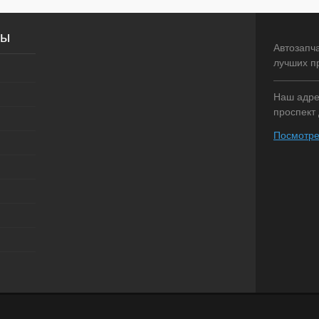
внение
Купить в 1 клик
Сравнение
Купить в 1 
сы
аличии
В избранное
Недоступно
В избранное
Автозапч
лучших п
Наш адрес
проспект 
Посмотре