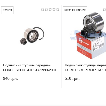
FORD
NFC EUROPE
Подшипник ступицы передней
Подшипник ступицы пере
FORD ESCORT/FIESTA 1990-2001
FORD ESCORT/FIESTA 19
(39X72X37) ORIGINAL
(39X72X37 +Гайка +Стопо
940 грн.
510 грн.
EUROPE
В корзину
В ко