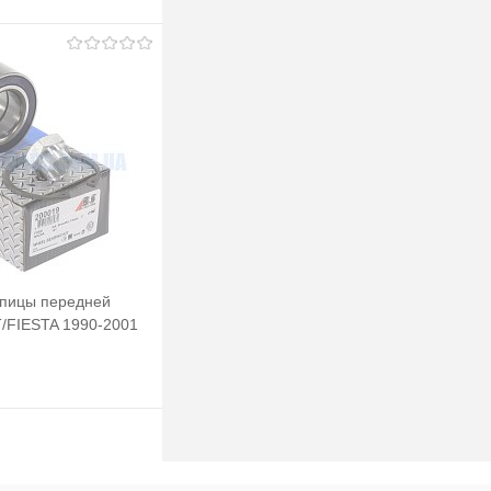
упицы передней
FIESTA 1990-2001
йка +Стопор) ABS
Подписаться