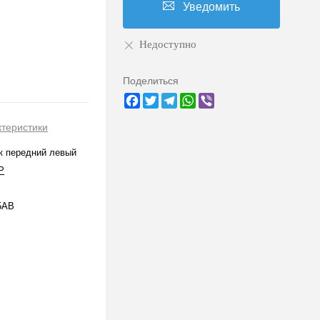
Уведомить
Недоступно
Поделиться
Facebook
Twitter
Telegram
WhatsApp
Viber
ктеристики
к передний левый
P
5AB