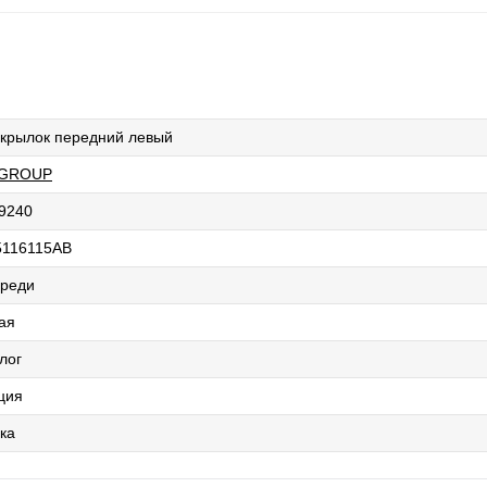
крылок передний левый
 GROUP
9240
116115AB
реди
ая
лог
ция
ка