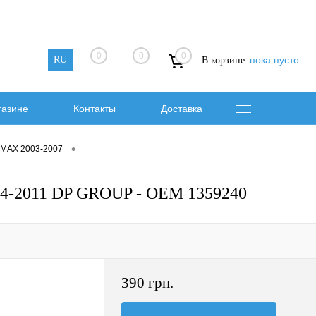
0
0
0
RU
пока пусто
В корзине
газине
Контакты
Доставка
•
-MAX 2003-2007
4-2011 DP GROUP - OEM 1359240
390 грн.