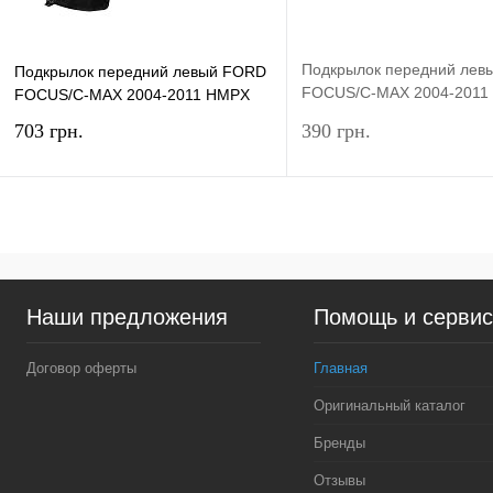
Подкрылок передний лев
Подкрылок передний левый FORD
FOCUS/C-MAX 2004-2011
FOCUS/C-MAX 2004-2011 HMPX
GROUP
703 грн.
390 грн.
В корзину
Под
Купить в 1 клик
Сравнение
Купить в 1 клик
Сра
Наши предложения
Помощь и серви
В избранное
В наличии
В избранное
Нед
Договор оферты
Главная
Оригинальный каталог
Бренды
Отзывы