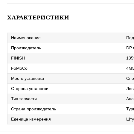
ХАРАКТЕРИСТИКИ
Наименование
Под
Производитель
DP
FINISH
135
FoMoCo
4M5
Место установки
Спе
Сторона установки
Лев
Тип запчасти
Ана
Страна производитель
Тур
Еденица измерения
Шту