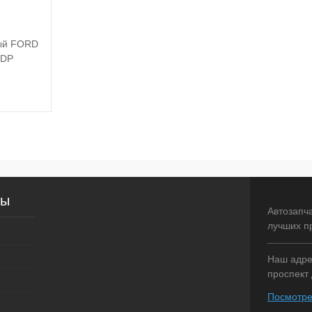
ый FORD
 DP
писаться
внение
сы
оступно
Автозапч
лучших п
Наш адрес
проспект 
Посмотре