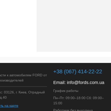
+38 (067) 414-22-22
асти к автомобилям FORD от
роизводителей
Email:
info@fords.com.ua
График работы
: 03126, г. Киев, Отрадный
д.40
Пн–Пт: 09:00–18:00 Сб: 09:00–
15:00
ть на карте
Работаем без выходных