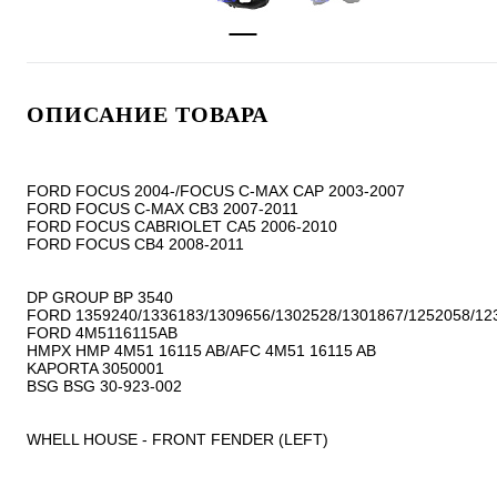
ОПИСАНИЕ ТОВАРА
FORD FOCUS 2004-/FOCUS C-MAX CAP 2003-2007

FORD FOCUS C-MAX CB3 2007-2011

FORD FOCUS CABRIOLET CA5 2006-2010

FORD FOCUS CB4 2008-2011

DP GROUP BP 3540

FORD 1359240/1336183/1309656/1302528/1301867/1252058/123
FORD 4M5116115AB

HMPX HMP 4M51 16115 AB/AFC 4M51 16115 AB

KAPORTA 3050001

BSG BSG 30-923-002

WHELL HOUSE - FRONT FENDER (LEFT)