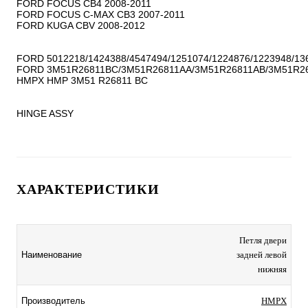
FORD FOCUS CB4 2008-2011

FORD FOCUS C-MAX CB3 2007-2011

FORD KUGA CBV 2008-2012

FORD 5012218/1424388/4547494/1251074/1224876/1223948/136
FORD 3M51R26811BC/3M51R26811AA/3M51R26811AB/3M51R26
HMPX HMP 3M51 R26811 BC

HINGE ASSY
ХАРАКТЕРИСТИКИ
Петля двери
Наименование
задней левой
нижняя
Производитель
HMPX