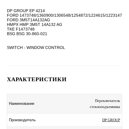
DP GROUP EP 4214

FORD 1473748/1360900/1306548/1254872/1224615/1223147

FORD 3M5T14A132AG

HMPX HMP 3M5T 14A132 AG

TKE F1473748

BSG BSG 30-860-021

SWITCH - WINDOW CONTROL
ХАРАКТЕРИСТИКИ
Переключатель
Наименование
стеклоподъемника
Производитель
DP GROUP