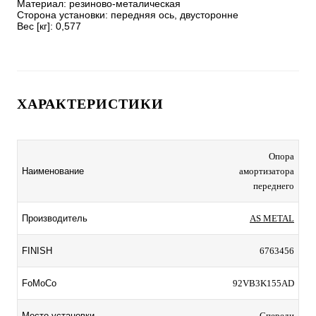
Материал: резиново-металическая 

Сторона установки: передняя ось, двусторонне

Вес [кг]: 0,577
ХАРАКТЕРИСТИКИ
Опора
Наименование
амортизатора
переднего
Производитель
AS METAL
FINISH
6763456
FoMoCo
92VB3K155AD
Место установки
Спереди