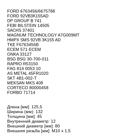
FORD 6763456/6675788

FORD 92VB3K155AD

DP GROUP B 741

FEBI BILSTEIN 14505

SACHS 37401

MAGNUM TECHNOLOGY A7G009MT

HMPX SMS 92VB 3K155 AD

TKE F6763456B

ECEM 571-ECEM

ONKA 33127

BSG BSG 30-700-011

RAPRO R53150

FAG 814 0053 10

AS METAL 45FR1020

SKT 4B1-002-T

MEKSAN MKS 408

CORTECO 80000458

FORBO 71714

Длина [мм]: 125,5

Ширина (мм): 132

Толщина [мм]: 45

Внутренний диаметр: 12

Внешний диаметр [мм]: 80

Внешняя резьба [мм]: M10 x 1,5
