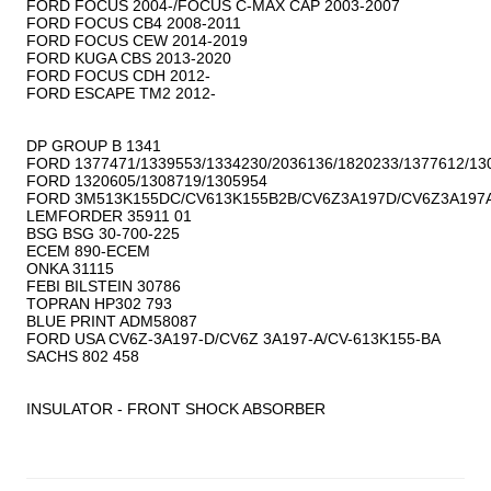
FORD FOCUS 2004-/FOCUS C-MAX CAP 2003-2007

FORD FOCUS CB4 2008-2011

FORD FOCUS CEW 2014-2019

FORD KUGA CBS 2013-2020

FORD FOCUS CDH 2012-

FORD ESCAPE TM2 2012-

DP GROUP B 1341

FORD 1377471/1339553/1334230/2036136/1820233/1377612/130
FORD 1320605/1308719/1305954

FORD 3M513K155DC/CV613K155B2B/CV6Z3A197D/CV6Z3A197A
LEMFORDER 35911 01

BSG BSG 30-700-225

ECEM 890-ECEM

ONKA 31115

FEBI BILSTEIN 30786

TOPRAN HP302 793

BLUE PRINT ADM58087

FORD USA CV6Z-3A197-D/CV6Z 3A197-A/CV-613K155-BA

SACHS 802 458

INSULATOR - FRONT SHOCK ABSORBER