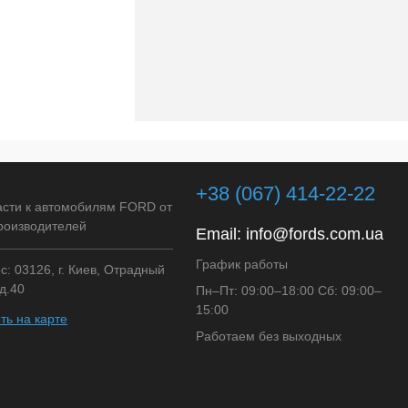
+38 (067) 414-22-22
асти к автомобилям FORD от
роизводителей
Email:
info@fords.com.ua
График работы
: 03126, г. Киев, Отрадный
д.40
Пн–Пт: 09:00–18:00 Сб: 09:00–
15:00
ть на карте
Работаем без выходных