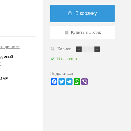
В корзину
Купить в 1 клик
ктеристики
Кол-во:
куумный
В наличии
G
Поделиться
51AE
Facebook
Twitter
Telegram
WhatsApp
Viber