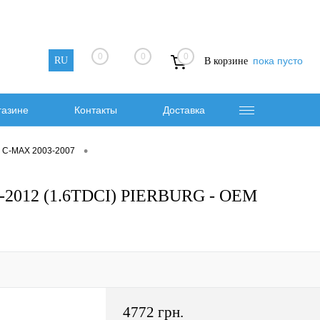
0
0
0
RU
пока пусто
В корзине
газине
Контакты
Доставка
•
 C-MAX 2003-2007
-2012 (1.6TDCI) PIERBURG - OEM
4772 грн.