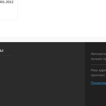
001-2012
рзину
внение
сы
аличии
Автозапч
лучших п
Наш адрес
проспект 
Посмотре