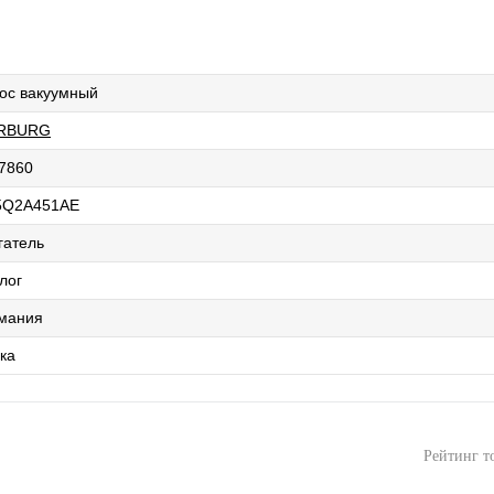
ос вакуумный
ERBURG
7860
5Q2A451AE
гатель
лог
мания
ка
Рейтинг т