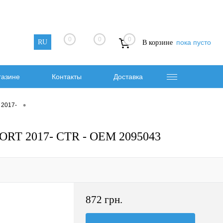
0
0
0
RU
пока пусто
В корзине
газине
Контакты
Доставка
•
 2017-
ORT 2017- CTR - OEM 2095043
872 грн.