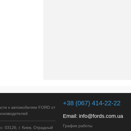
+38 (067) 414-22-22
асти к автомобилям FORD от
роизводителей
Email:
info@fords.com.ua
График работы
: 03126, г. Киев, Отрадный