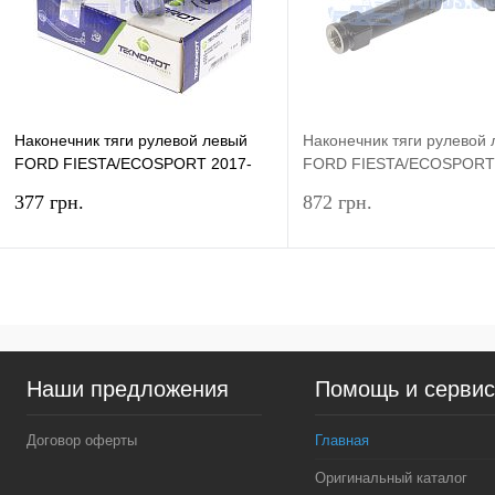
Наконечник тяги рулевой левый
Наконечник тяги рулевой
FORD FIESTA/ECOSPORT 2017-
FORD FIESTA/ECOSPORT 
TEKNOROT
CTR
377 грн.
872 грн.
В корзину
Под
Купить в 1 клик
Сравнение
Купить в 1 клик
Сра
Наши предложения
Помощь и серви
В избранное
В наличии
В избранное
Нед
Договор оферты
Главная
Оригинальный каталог