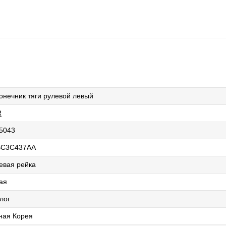
онечник тяги рулевой левый
R
5043
BC3C437AA
евая рейка
ая
лог
ая Корея