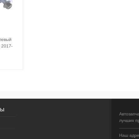
 левый
2017-
писаться
внение
сы
оступно
Автозапч
лучших п
Наш адрес