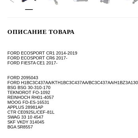
ОПИСАНИЕ ТОВАРА
FORD ECOSPORT CR1 2014-2019

FORD ECOSPORT CR6 2017-

FORD FIESTA CE1 2017-

FORD 2095043

FORD H1BC3C437AA/KTH1BC3C437AA/BC3C437AA/H1BZ3A130
BSG BSG 30-310-170

TEKNOROT FO-1092

REINHOCH RH01-4057

MOOG FD-ES-16531

APPLUS 28981AP

CTR CE0925L/CEF-81L

SWAG 33 10 4547

SKF VKDY 314045

BGA SR8557
