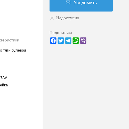
Уведомить
Недоступно
Поделиться
Facebook
Twitter
Telegram
WhatsApp
Viber
ктеристики
к тяги рулевой
37AA
ейка