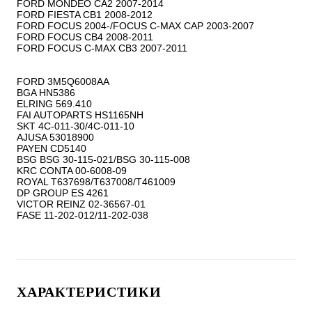
FORD MONDEO CA2 2007-2014

FORD FIESTA CB1 2008-2012

FORD FOCUS 2004-/FOCUS C-MAX CAP 2003-2007

FORD FOCUS CB4 2008-2011

FORD FOCUS C-MAX CB3 2007-2011

FORD 3M5Q6008AA

BGA HN5386

ELRING 569.410

FAI AUTOPARTS HS1165NH

SKT 4C-011-30/4C-011-10

AJUSA 53018900

PAYEN CD5140

BSG BSG 30-115-021/BSG 30-115-008

KRC CONTA 00-6008-09

ROYAL T637698/T637008/T461009

DP GROUP ES 4261

VICTOR REINZ 02-36567-01

ХАРАКТЕРИСТИКИ