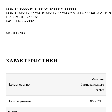
FORD 1356653/1349315/1323991/1339809

FORD 4M5117C773AD/4M5117C773AA/4M5117C773AB/4M5117C
DP GROUP BP 1461

FASE 11-357-002

MOULDING
ХАРАКТЕРИСТИКИ
Молдинг
Наименование
бампера заднего
левый
Производитель
DP GROUP