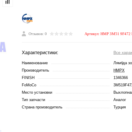
Отзывов: 0
Артикул:
HMP 3M51 9F472
Характеристики:
Все хара
Наименование
Лямбда з
Производитель
HMPX
FINISH
1346366
FoMoCo
3M519F47
Место установки
Выхлопна
Тип запчасти
Аналог
Страна производитель
Турция