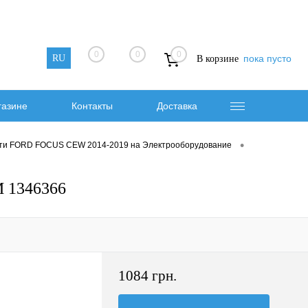
0
0
0
RU
пока пусто
В корзине
газине
Контакты
Доставка
•
ти FORD FOCUS CEW 2014-2019 на Электрооборудование
 1346366
1084 грн.