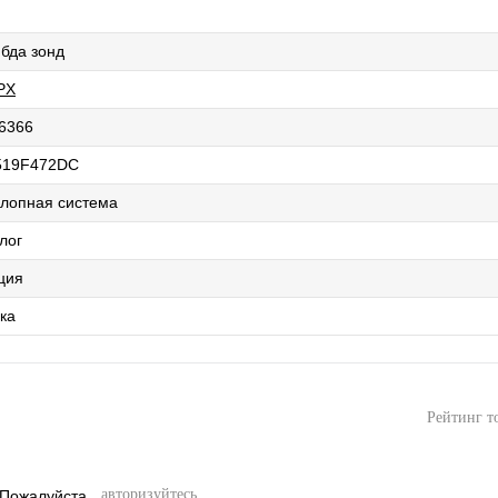
бда зонд
PX
6366
519F472DC
лопная система
лог
ция
ка
Рейтинг т
авторизуйтесь
 Пожалуйста,