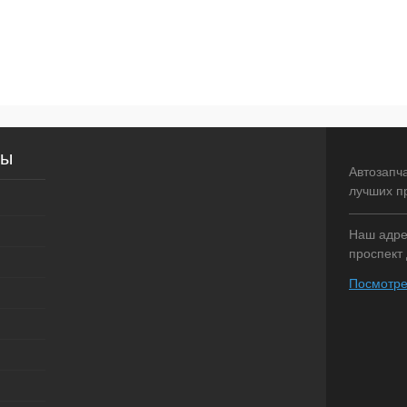
сы
Автозапч
лучших п
Наш адрес
проспект 
Посмотре