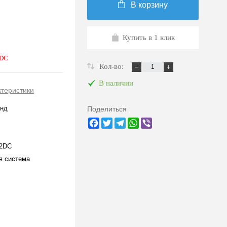
В корзину
Купить в 1 клик
 DC
Кол-во:
В наличии
ктеристики
онд
Поделиться
Facebook
Twitter
Telegram
WhatsApp
Viber
2DC
я система