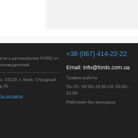
+38 (067) 414-22-22
асти к автомобилям FORD от
роизводителей
Email:
info@fords.com.ua
График работы
: 03126, г. Киев, Отрадный
д.40
Пн–Пт: 09:00–18:00 Сб: 09:00–
15:00
ть на карте
Работаем без выходных