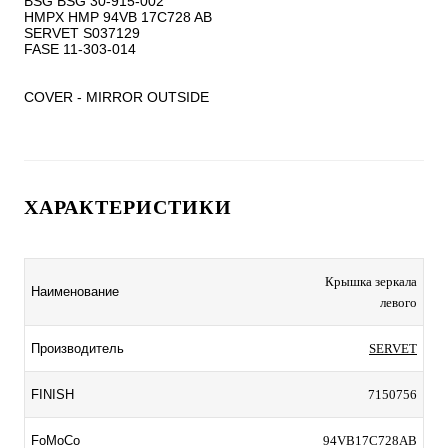
BSG BSG 30-915-002

HMPX HMP 94VB 17C728 AB

SERVET S037129

FASE 11-303-014

COVER - MIRROR OUTSIDE
ХАРАКТЕРИСТИКИ
Крышка зеркала
Наименование
левого
Производитель
SERVET
FINISH
7150756
FoMoCo
94VB17C728AB