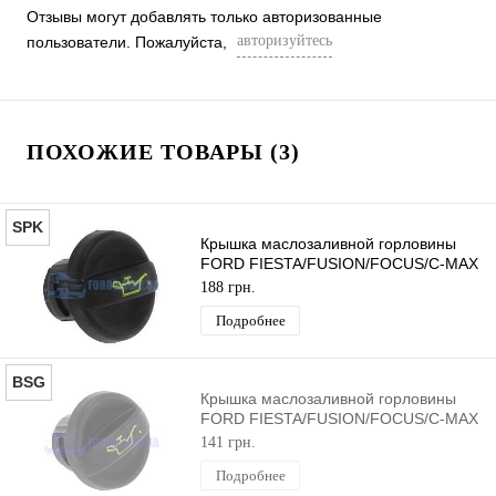
Отзывы могут добавлять только авторизованные
авторизуйтесь
пользователи. Пожалуйста,
ПОХОЖИЕ ТОВАРЫ (3)
SPK
Крышка маслозаливной горловины
FORD FIESTA/FUSION/FOCUS/C-MAX
2001-2012 SPK
188 грн.
Подробнее
BSG
Крышка маслозаливной горловины
FORD FIESTA/FUSION/FOCUS/C-MAX
2001-2012 BSG
141 грн.
Подробнее