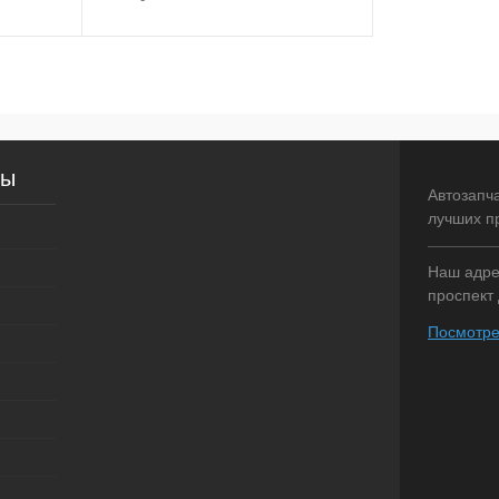
писаться
Подписаться
внение
Купить в 1 клик
Сравнение
сы
оступно
В избранное
Недоступно
Автозапч
лучших п
Наш адрес
проспект 
Посмотре