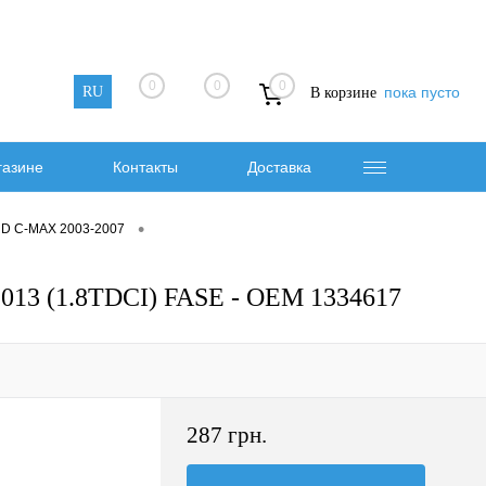
0
0
0
RU
пока пусто
В корзине
газине
Контакты
Доставка
•
RD C-MAX 2003-2007
3 (1.8TDCI) FASE - OEM 1334617
287 грн.