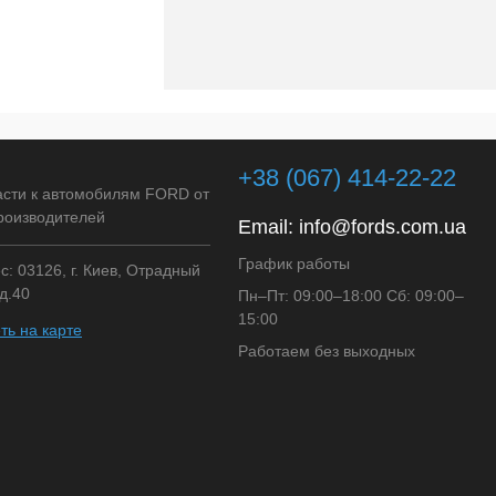
+38 (067) 414-22-22
асти к автомобилям FORD от
роизводителей
Email:
info@fords.com.ua
График работы
: 03126, г. Киев, Отрадный
д.40
Пн–Пт: 09:00–18:00 Сб: 09:00–
15:00
ть на карте
Работаем без выходных