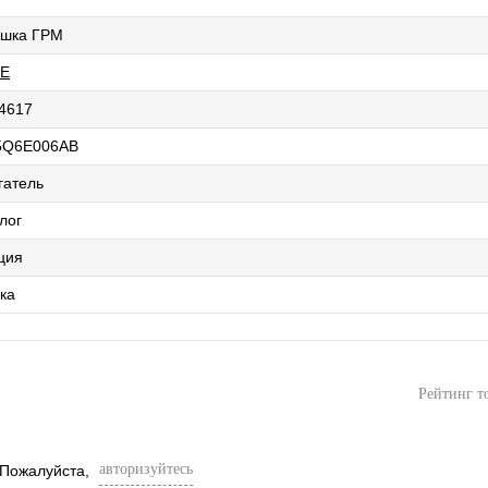
шка ГРМ
SE
4617
5Q6E006AB
гатель
лог
ция
ка
Рейтинг т
авторизуйтесь
 Пожалуйста,