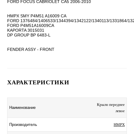
FORD FOCUS CABRIOLET CA5 2006-2010

HMPX SMY P4M51 A16009 CA

FORD 1376484/1406533/1344394/1342122/1340113/1331864/132
FORD P4M51A16009CA

KAPORTA 3015031

DP GROUP BP 6483-L

FENDER ASSY - FRONT
ХАРАКТЕРИСТИКИ
Крыло переднее
Наименование
левое
Производитель
HMPX