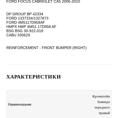
FORD FOCUS CABRIOLET CA5 2006-2010

DP GROUP BP 42334

FORD 1337334/1327873

FORD 4M5117D958AF

HMPX HMP 4M51 17D958 AF

BSG BSG 30-922-018

CABU 330629

REINFORCEMENT - FRONT BUMPER (RIGHT)
ХАРАКТЕРИСТИКИ
Кронштейн
бампера
Наименование
переднего
правый